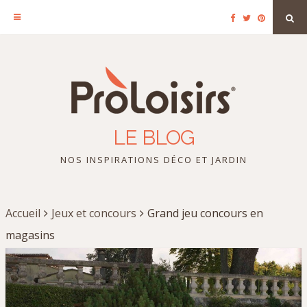
Facebook
Twitter
Pinterest
Sea
Skip
to
content
LE BLOG
NOS INSPIRATIONS DÉCO ET JARDIN
Accueil
Jeux et concours
Grand jeu concours en
magasins