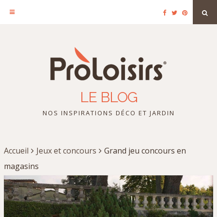
Facebook
Twitter
Pinterest
Sea
Skip
to
content
LE BLOG
NOS INSPIRATIONS DÉCO ET JARDIN
Accueil
Jeux et concours
Grand jeu concours en
magasins