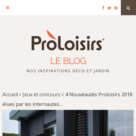
Facebook
Twitter
Pinterest
Sea
Skip
to
content
LE BLOG
NOS INSPIRATIONS DÉCO ET JARDIN
Accueil
Jeux et concours
4 Nouveautés Proloisirs 2018
élues par les internautes…